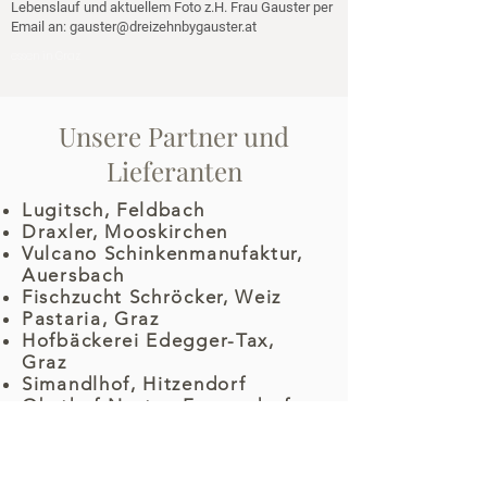
Lebenslauf und aktuellem Foto z.H. Frau Gauster per
Email an:
gauster@dreizehnbygauster.at
essen in Graz
Unsere Partner und
Lieferanten
Lugitsch, Feldbach
Draxler, Mooskirchen
Vulcano Schinkenmanufaktur,
Auersbach
Fischzucht Schröcker, Weiz
Pastaria, Graz
Hofbäckerei Edegger-Tax,
Graz
Simandlhof, Hitzendorf
Obsthof Nuster, Eggersdorf
Essen in Graz